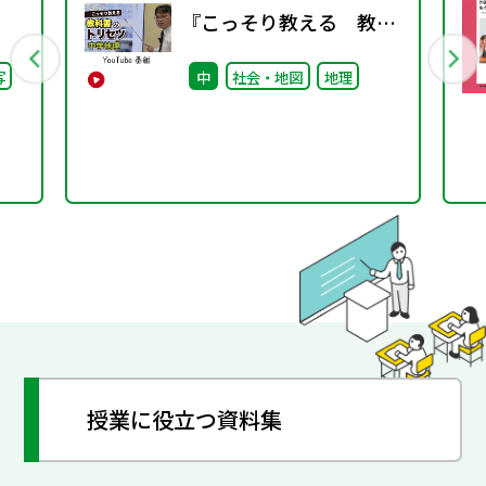
『こっそり教える 教科
書のトリセツ』好評配信
写
中
社会・地図
地理
中！
授業に役立つ資料集