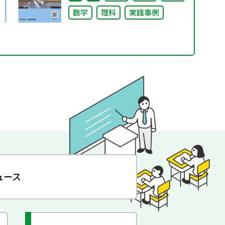
数学
理科
実践事例
ュース