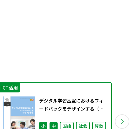
ICT活用
防
デジタル学習基盤におけるフィ
ードバックをデザインする（特
別課題138）
小
中
国語
社会
算数