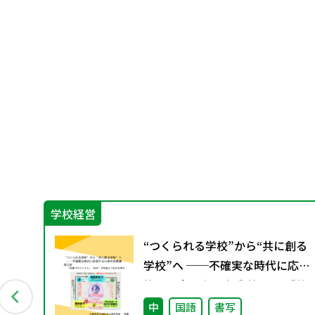
学校経営
 デ
“つくられる学校”から“共に創る
学校”へ ──不確実な時代に応
答する小津中の実践 第三回 「共
創プロジェクト」“好き”が社会
中
国語
書写