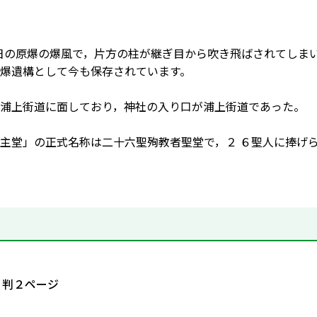
月9日の原爆の爆風で，片方の柱が継ぎ目から吹き飛ばされてし
爆遺構として今も保存されています。
浦上街道に面しており，神社の入り口が浦上街道であった。
主堂」の正式名称は二十六聖殉教者聖堂で，２ ６聖人に捧げ
４判２ページ