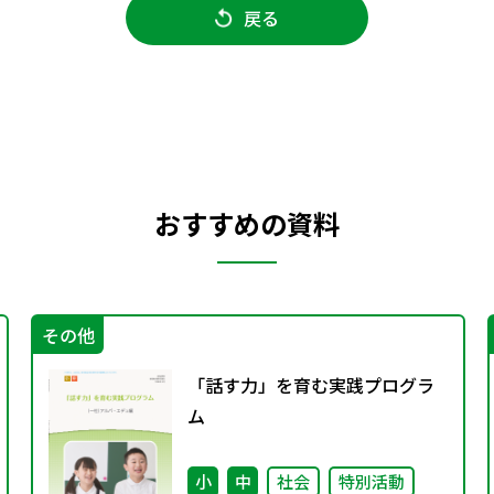
戻る
おすすめの資料
その他
「話す力」を育む実践プログラ
ム
小
中
社会
特別活動