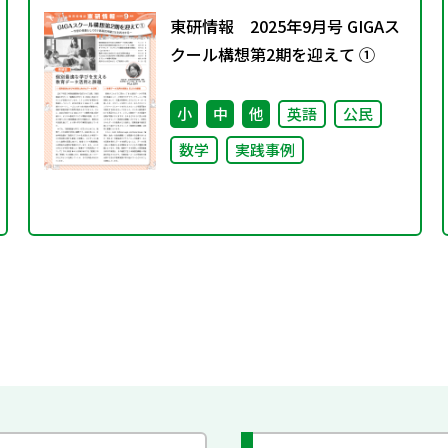
東研情報 2025年9月号 GIGAス
クール構想第2期を迎えて ①
小
中
他
英語
公民
数学
実践事例