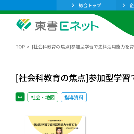
総合トップ
企
TOP
[社会科教育の焦点]参加型学習で史料活用能力を
[社会科教育の焦点]参加型学
中
社会・地図
指導資料