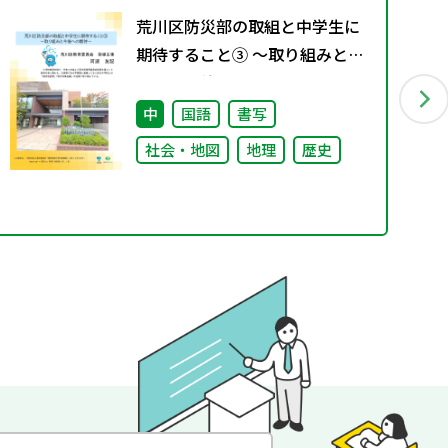
荒川区防災部の取組と中学生に
期待すること③ ～取り組みと今
後への期待～
中
国語
書写
社会・地図
地理
歴史