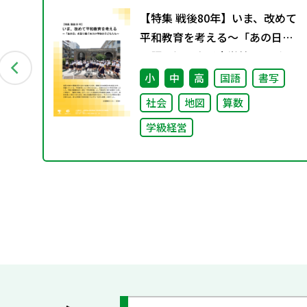
つ
【特集 戦後80年】いま、改めて
備状
平和教育を考える〜「あの日」
状
を語り継ぐ本川小学校の子ども
たち〜
小
中
高
国語
書写
社会
地図
算数
学級経営