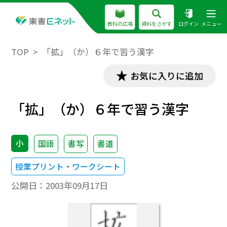
教科の広場
資料をさがす
ログイン
メニュー
TOP
「拡」（か）６年で習う漢字
お気に入りに追加
「拡」（か）６年で習う漢字
小
国語
書写
書道
授業プリント・ワークシート
公開日：
2003年09月17日