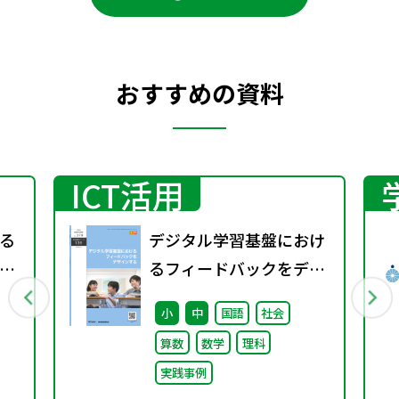
おすすめの資料
ICT活用
る
デジタル学習基盤におけ
の
るフィードバックをデザ
の教
インする（特別課題
小
中
国語
社会
り
138）
算数
数学
理科
実践事例