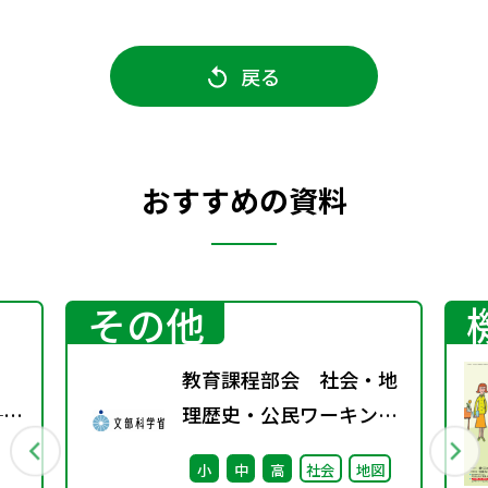
戻る
おすすめの資料
その他
教育課程部会 社会・地
──
理歴史・公民ワーキング
る
（第10回） 配付資料
小
中
高
社会
地図