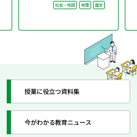
社会・地図
地理
歴史
つな
授業に役立つ資料集
今がわかる教育ニュース