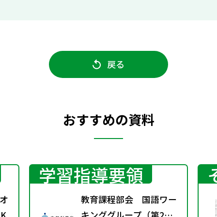
戻る
おすすめの資料
学習指導要領
オ
教育課程部会 国語ワー
K
キンググループ（第2