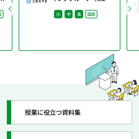
回） 配付資料
写
小
中
高
国語
授業に役立つ資料集