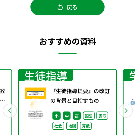
戻る
おすすめの資料
生徒指導
教
『生徒指導提要』の改訂
え
の背景と目指すもの
小
中
高
国語
書写
社会
地図
算数