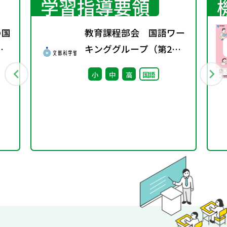
学習指導要領
の国
教育課程部会 国語ワー
変
キンググループ（第2
ト
回） 配付資料
小
中
高
国語