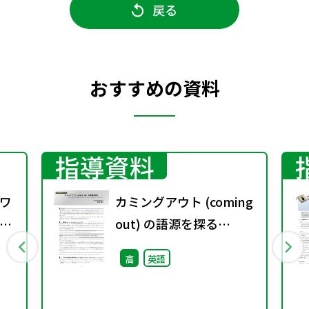
戻る
おすすめの資料
指導資料
ワ
カミングアウト (coming
5
out) の語源を探る
―closet に関わる2つの
高
英語
表現 come out of the
closet と a skeleton in