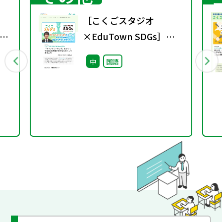
［こくごスタジオ
示
×EduTown SDGs］
し
「マイノリティマップ」
中
国語
をつくってSDGsの目標
を身近なものとして考え
よう