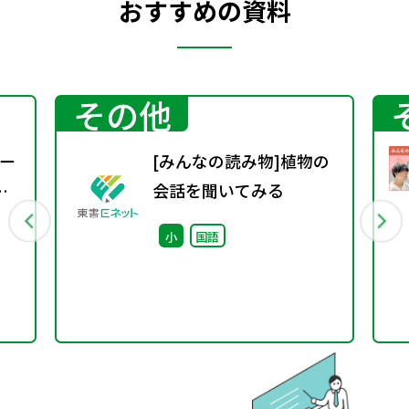
おすすめの資料
その他
ー
[みんなの読み物]植物の
会話を聞いてみる
小
国語