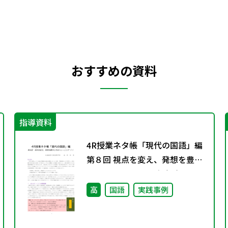
おすすめの資料
指導資料
4R授業ネタ帳「現代の国語」編
第８回 視点を変え、発想を豊か
にするトレーニング（１）
高
国語
実践事例