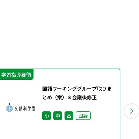
学習指導要領
学
国語ワーキンググループ取りま
とめ（案）※会議後修正
小
中
高
国語