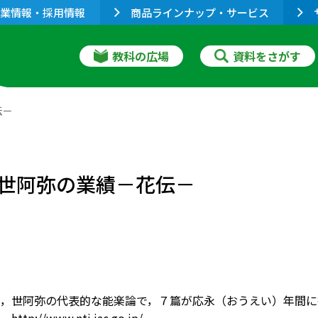
業情報・採用情報
商品ラインナップ・サービス
教科の広場
資料をさがす
伝－
世阿弥の業績－花伝－
，世阿弥の代表的な能楽論で，７篇が応永（おうえい）年間に