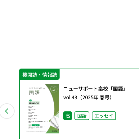
機関誌・情報誌
グ
ニューサポート高校「国語」
資料
vol.43（2025年 春号）
高
国語
エッセイ