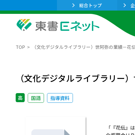
総合トップ
企
TOP
（文化デジタルライブラリー）世阿弥の業績－花
（文化デジタルライブラリー）
高
国語
指導資料
「『花伝』は