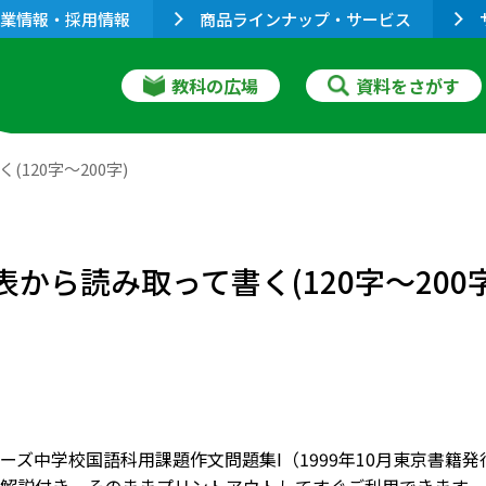
業情報・採用情報
商品ラインナップ・サービス
教科の広場
資料をさがす
120字～200字)
表から読み取って書く(120字～200字
ーズ中学校国語科用課題作文問題集I（1999年10月東京書籍発