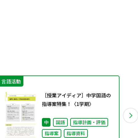
言語活動
学
［授業アイディア］中学国語の
指導案特集！〈1学期〉
中
国語
指導計画・評価
指導案
指導資料