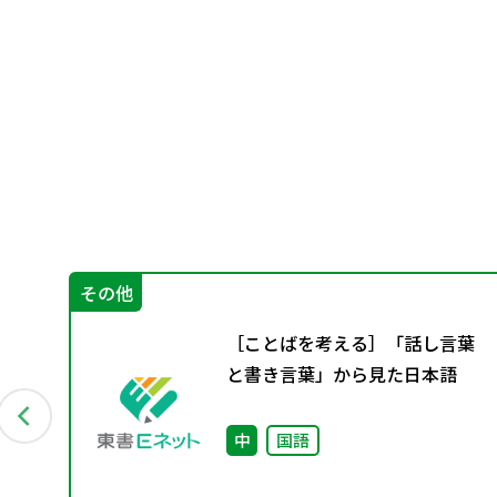
その他
n
［ことばを考える］「話し言葉
プ」
と書き言葉」から見た日本語
近な
中
国語