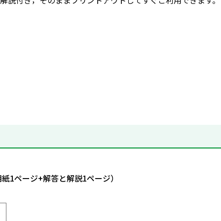
解説付き，そのままプリントアウトしてすぐご利用できます。
用紙1ページ+解答と解説1ページ）