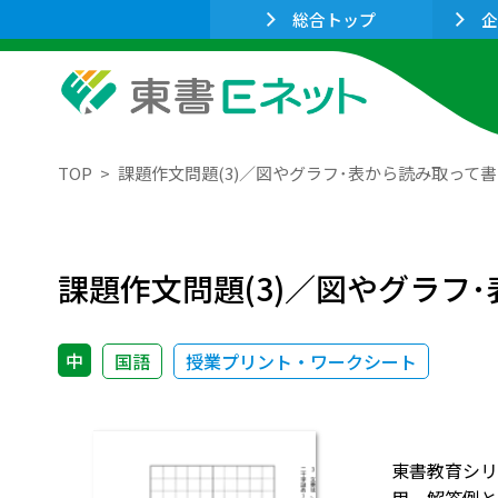
総合トップ
企
TOP
課題作文問題(3)／図やグラフ･表から読み取って書く(
課題作文問題(3)／図やグラフ･
中
国語
授業プリント・ワークシート
東書教育シリ