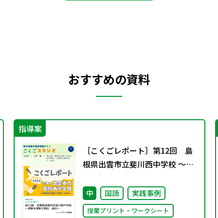
おすすめの資料
指導案
［こくごレポート］第12回 島
根県出雲市立斐川西中学校 ～短
歌を短歌で読む・詠む～
中
国語
実践事例
授業プリント・ワークシート