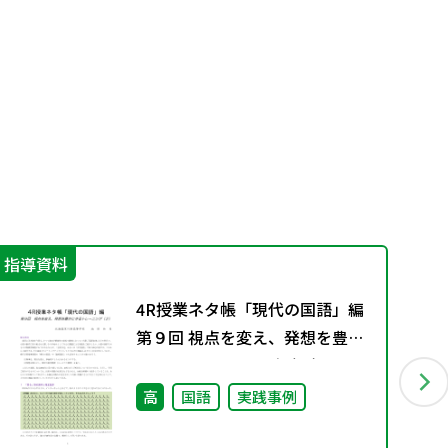
指導資料
学
4R授業ネタ帳「現代の国語」編
第９回 視点を変え、発想を豊か
にするトレーニング（２）
高
国語
実践事例