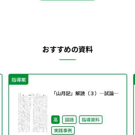
おすすめの資料
指導案
「山月記」解読（３）―試論―
高
国語
指導資料
実践事例