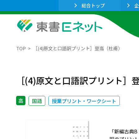
総合トップ
企
TOP
［(4)原文と口語訳プリント］登高（杜甫）
［(4)原文と口語訳プリント］
高
国語
授業プリント・ワークシート
「新編古典B