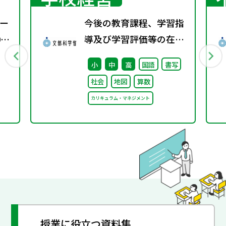
ー
今後の教育課程、学習指
0
導及び学習評価等の在り
方に関する有識者検討会
小
中
高
国語
書写
の論点整理を掲載しまし
社会
地図
算数
た
カリキュラム・マネジメント
授業に役立つ資料集