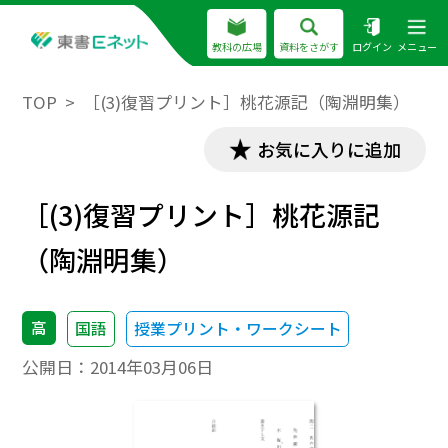
教科の広場
資料をさがす
ログイン
メニュー
TOP
［(3)復習プリント］桃花源記（陶淵明集）
お気に入りに追加
［(3)復習プリント］桃花源記
（陶淵明集）
高
国語
授業プリント・ワークシート
公開日：
2014年03月06日