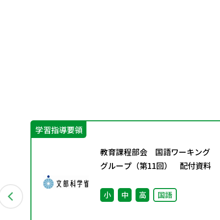
学習指導要領
グ
教育課程部会 国語ワーキング
料
グループ（第11回） 配付資料
小
中
高
国語