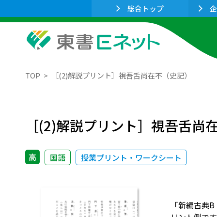
総合トップ
企
TOP
［(2)解説プリント］視吾舌尚在不（史記）
［(2)解説プリント］視吾舌尚
高
国語
授業プリント・ワークシート
「新編古典B