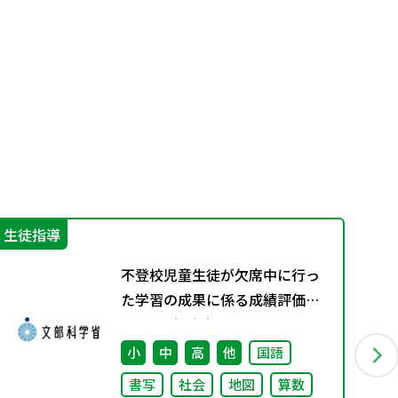
生徒指導
学
不登校児童生徒が欠席中に行っ
た学習の成果に係る成績評価に
ついて（通知）
小
中
高
他
国語
書写
社会
地図
算数