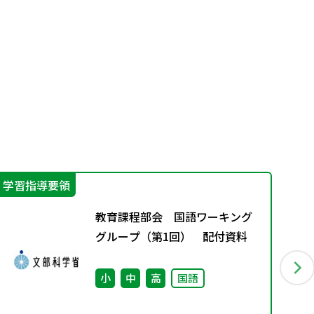
学習指導要領
そ
教育課程部会 国語ワーキング
グループ（第1回） 配付資料
小
中
高
国語