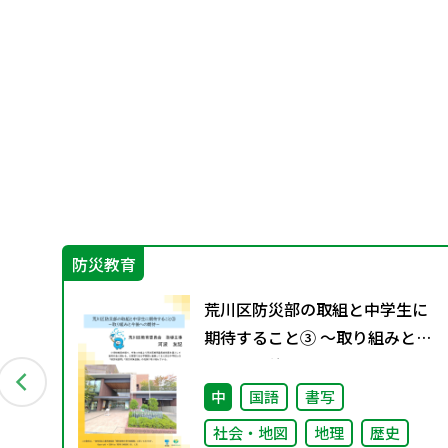
防災教育
ら
荒川区防災部の取組と中学生に
期待すること③ ～取り組みと今
後への期待～
中
国語
書写
社会・地図
地理
歴史