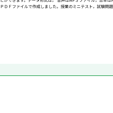
とができます。データ形式は， 音声はMP３ファイル，台本は
ＰＤＦファイルで作成しました。授業のミニテスト，試験問題