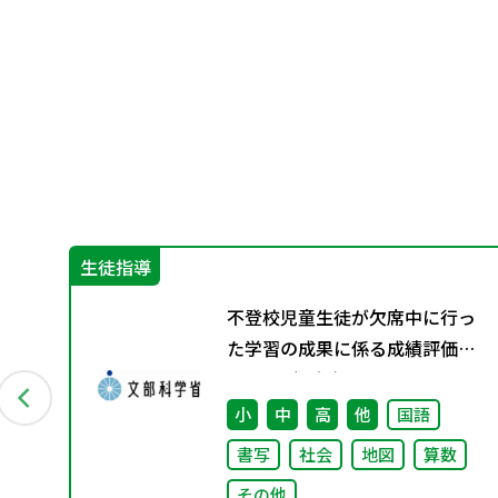
生徒指導
グ
不登校児童生徒が欠席中に行っ
料
た学習の成果に係る成績評価に
ついて（通知）
小
中
高
他
国語
書写
社会
地図
算数
その他