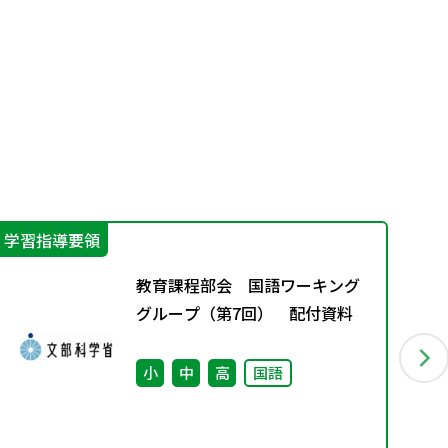
学習指導要領
学
教育課程部会 国語ワーキング
グループ（第7回） 配付資料
小
中
高
国語