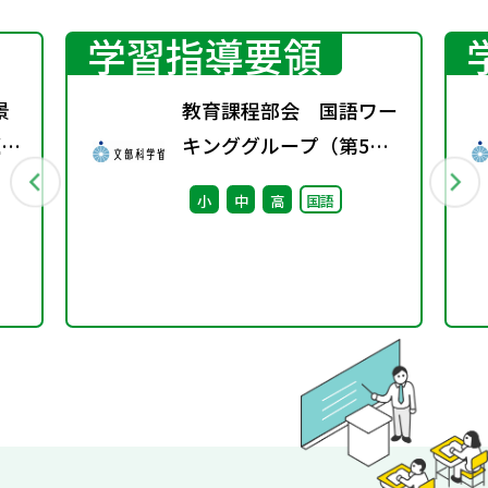
学習指導要領
景
教育課程部会 国語ワー
題
キンググループ（第5
回） 配付資料
小
中
高
国語