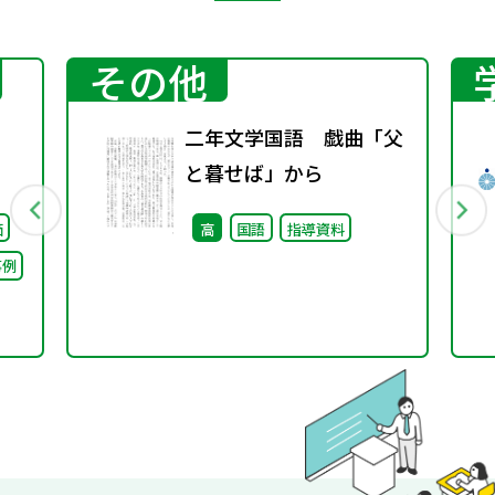
その他
二年文学国語 戯曲「父
と暮せば」から
価
高
国語
指導資料
事例