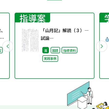
指導案
ま、
「山月記」解読（３）―
試論―
継
写
高
国語
指導資料
た
実践事例