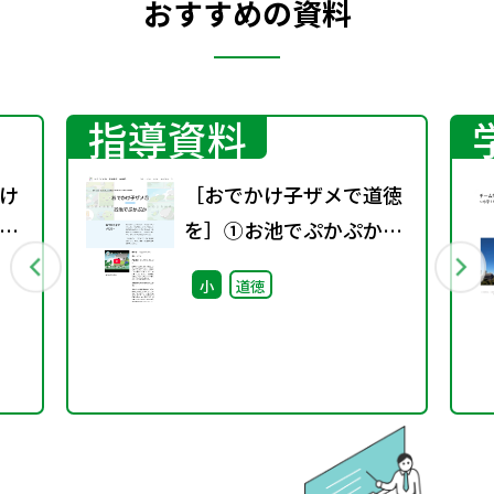
おすすめの資料
指導資料
け
［おでかけ子ザメで道徳
教
を］①お池でぷかぷか教
題
材+指導案
小
道徳