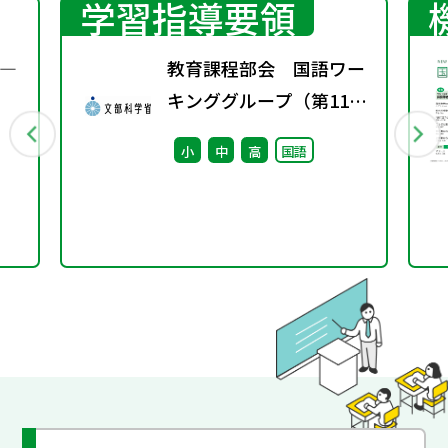
学習指導要領
―
教育課程部会 国語ワー
キンググループ（第11
回） 配付資料
小
中
高
国語