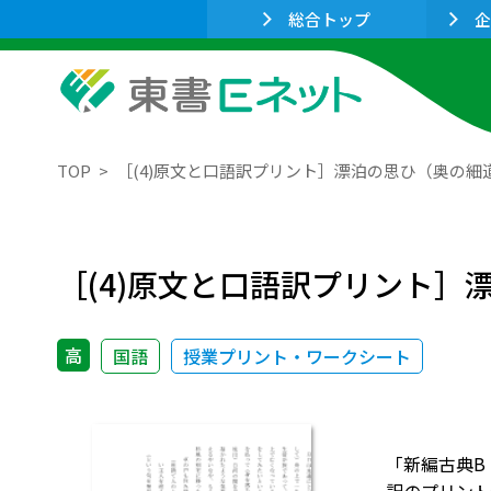
総合トップ
企
TOP
［(4)原文と口語訳プリント］漂泊の思ひ（奥の細
［(4)原文と口語訳プリント］
高
国語
授業プリント・ワークシート
「新編古典B