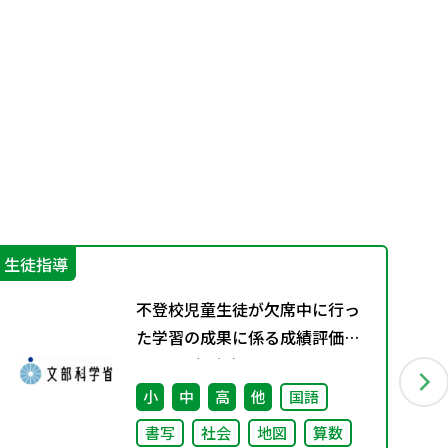
生徒指導
学
不登校児童生徒が欠席中に行っ
た学習の成果に係る成績評価に
ついて（通知）
小
中
高
他
国語
書写
社会
地図
算数