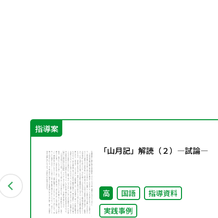
指導案
総
「山月記」解読（２）―試論―
め
高
国語
指導資料
実践事例