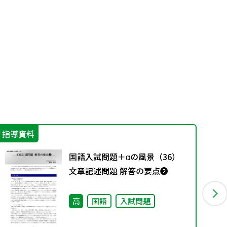
指導資料
そ
国語入試問題＋αの風景（36）
文章記述問題 解答の要点❷
高
国語
入試問題