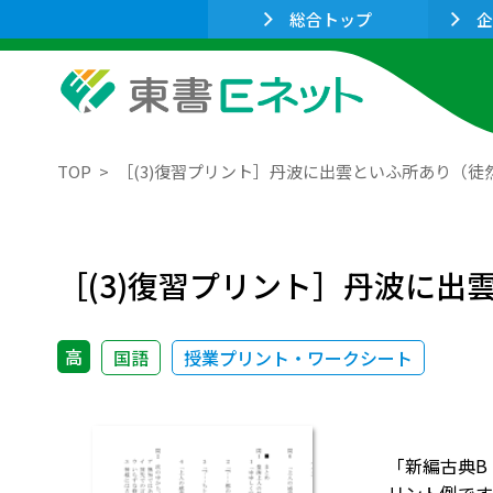
総合トップ
企
TOP
［(3)復習プリント］丹波に出雲といふ所あり（徒
［(3)復習プリント］丹波に出
高
国語
授業プリント・ワークシート
「新編古典B