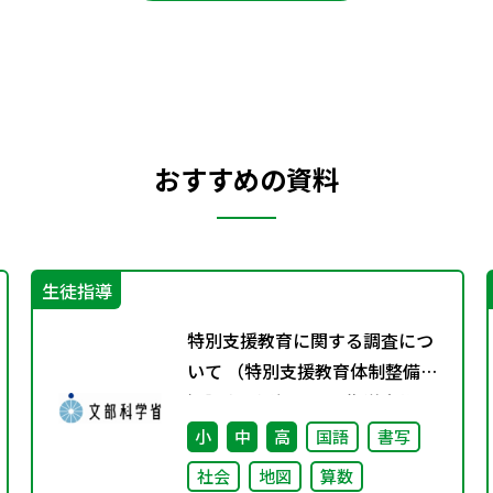
おすすめの資料
生徒指導
特別支援教育に関する調査につ
いて （特別支援教育体制整備状
況調査、通級による指導実施状
況調査）
小
中
高
国語
書写
社会
地図
算数