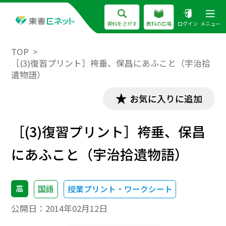
資料をさがす
教科の広場
ログイン
メニュー
TOP
［(3)復習プリント］袴垂、保昌にあふこと（宇治拾
遺物語）
お気に入りに追加
［(3)復習プリント］袴垂、保昌
にあふこと（宇治拾遺物語）
高
国語
授業プリント・ワークシート
公開日：
2014年02月12日