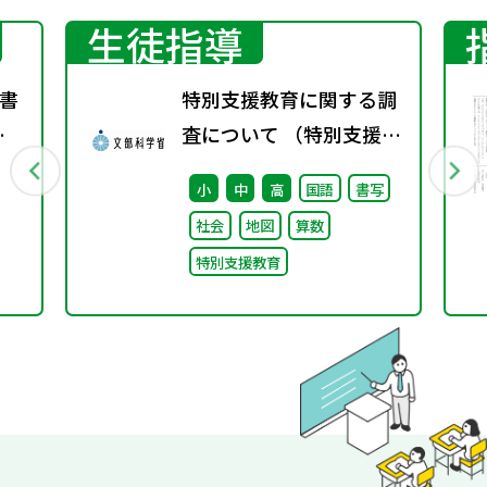
生徒指導
書
特別支援教育に関する調
春
査について （特別支援教
育体制整備状況調査、通
小
中
高
国語
書写
級による指導実施状況調
社会
地図
算数
査）
特別支援教育