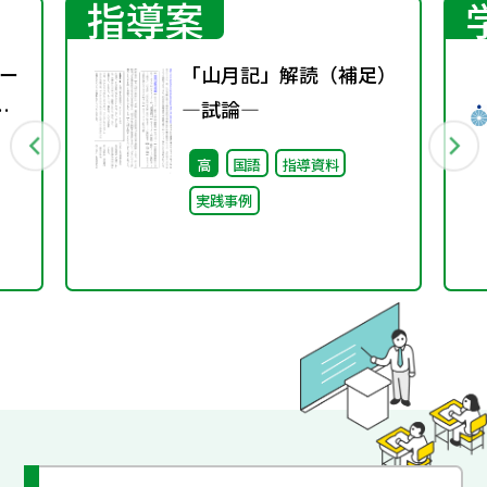
指導案
ー
「山月記」解読（補足）
―試論―
高
国語
指導資料
実践事例