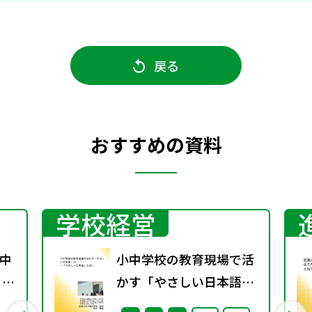
戻る
おすすめの資料
学校経営
中
小中学校の教育現場で活
 ～
かす「やさしい日本語」
① ～「やさしい日本語」