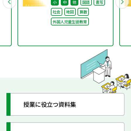
小
中
他
国語
書写
とは～
社会
地図
算数
外国人児童生徒教育
授業に役立つ資料集