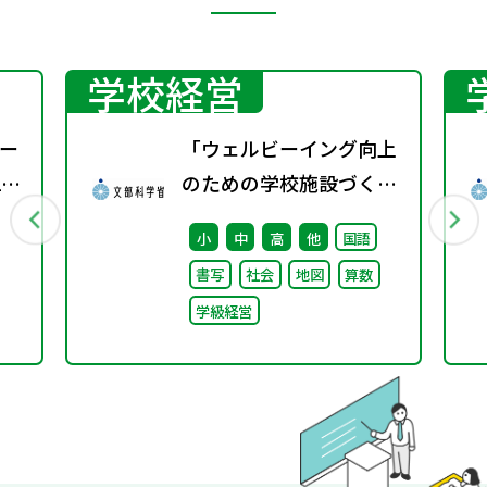
学校経営
ー
「ウェルビーイング向上
1
のための学校施設づくり
のアイディア集」の公表
小
中
高
他
国語
について
書写
社会
地図
算数
学級経営