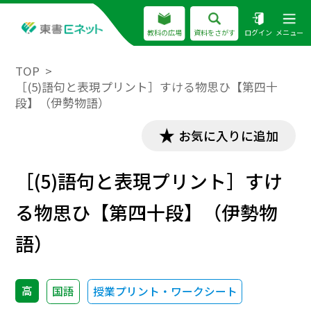
教科の広場
資料をさがす
ログイン
メニュー
TOP
［(5)語句と表現プリント］すける物思ひ【第四十
段】（伊勢物語）
お気に入りに追加
［(5)語句と表現プリント］すけ
る物思ひ【第四十段】（伊勢物
語）
高
国語
授業プリント・ワークシート