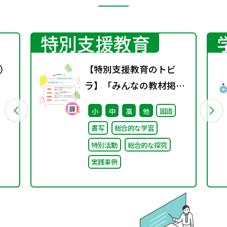
特別支援教育
）
【特別支援教育のトビ
ラ】「みんなの教材掲示
板」の投稿募集を開始し
小
中
高
他
国語
ました！
書写
総合的な学習
特別活動
総合的な探究
実践事例