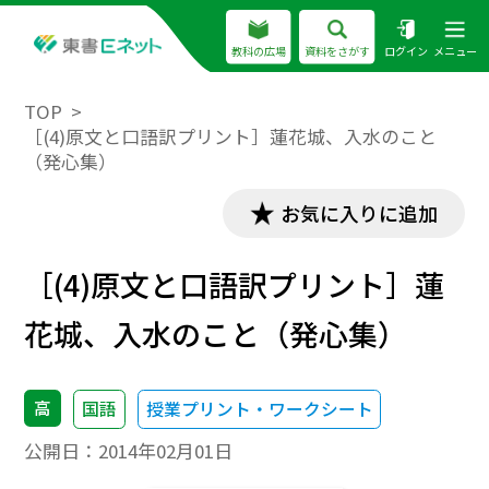
教科の広場
資料をさがす
ログイン
メニュー
TOP
［(4)原文と口語訳プリント］蓮花城、入水のこと
（発心集）
お気に入りに追加
［(4)原文と口語訳プリント］蓮
花城、入水のこと（発心集）
高
国語
授業プリント・ワークシート
公開日：
2014年02月01日