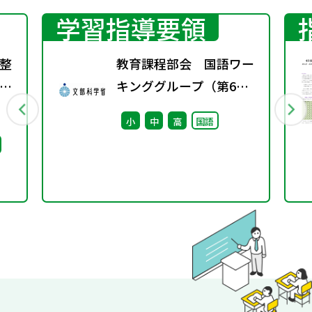
学習指導要領
整
教育課程部会 国語ワー
キンググループ（第6
回） 配付資料
小
中
高
国語