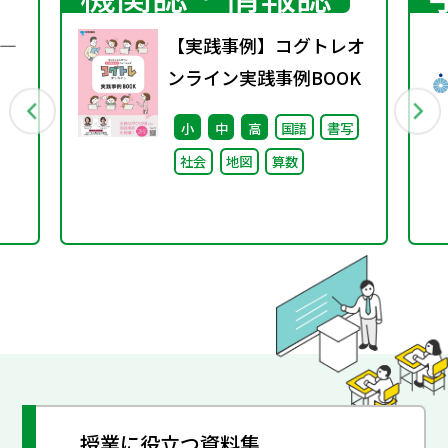
―
【実践事例】コグトレオ
ンライン実践事例BOOK
小
中
高
国語
書写
社会
地図
算数
授業に役立つ資料集