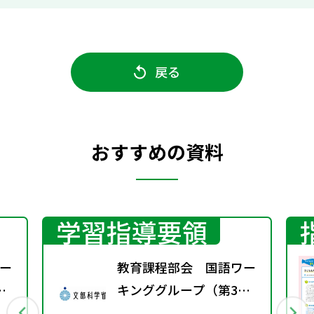
戻る
おすすめの資料
学習指導要領
ー
教育課程部会 国語ワー
キンググループ（第3
回） 配付資料