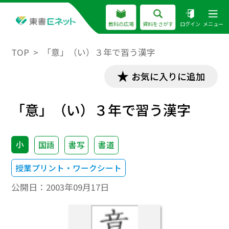
教科の広場
資料をさがす
ログイン
メニュー
TOP
「意」（い）３年で習う漢字
お気に入りに追加
「意」（い）３年で習う漢字
小
国語
書写
書道
授業プリント・ワークシート
公開日：
2003年09月17日