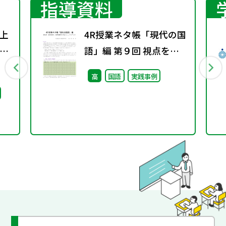
指導資料
上
4R授業ネタ帳「現代の国
り
語」編 第９回 視点を変
表
え、発想を豊かにするト
高
国語
実践事例
レーニング（２）