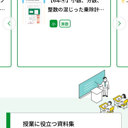
プ
【6年④】小数、分数、
議
整数の混じった乗除計算
の練習
小
算数
授業に役立つ資料集