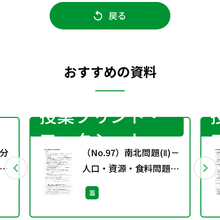
戻る
おすすめの資料
授業プリント・
ワークシート
分
（No.97）南北問題(Ⅱ)－
人口・資源・食料問題
―［サブ・ノート］
高