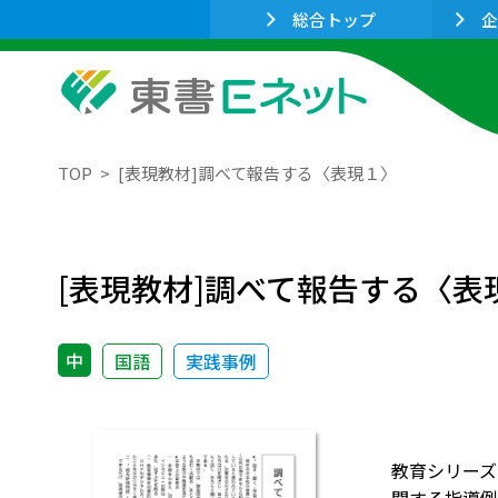
総合トップ
企
TOP
[表現教材]調べて報告する〈表現１〉
[表現教材]調べて報告する〈表
中
国語
実践事例
教育シリーズ