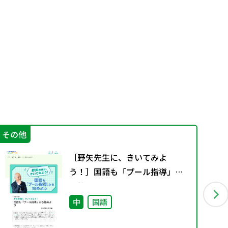
その他
学
［野矢先生に、きいてみよ
う！］国語も「プール指導」か
ら始めよう
中
国語