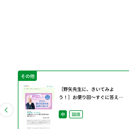
その他
 宮
［野矢先生に、きいてみよ
～単
う！］お便り回～すぐに答えを
求める生徒に対して～
中
国語