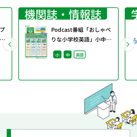
機関誌・情報誌
プ
Podcast番組「おしゃべ
議
りな小学校英語」小中接
続エピソード配信のお知
小
中
英語
らせ