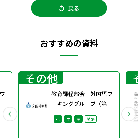
戻る
おすすめの資料
その他
ワ
教育課程部会 外国語ワ
7
ーキンググループ（第2
回） 配付資料
小
中
高
英語