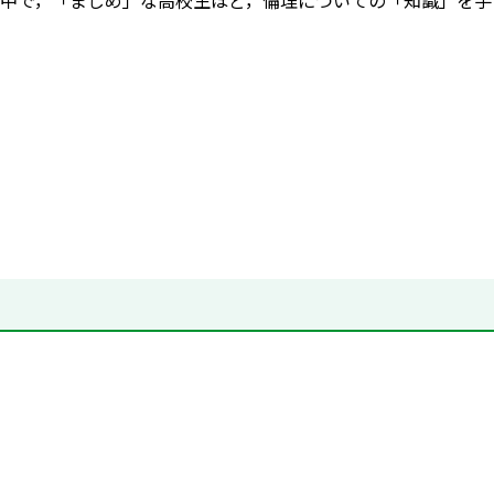
中で，「まじめ」な高校生ほど，倫理についての「知識」を手