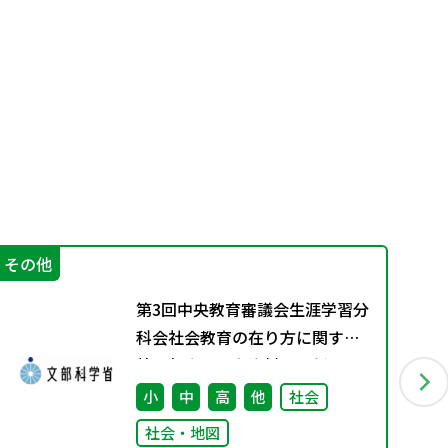
その他
学
第3回中央教育審議会生涯学習分
科会社会教育の在り方に関する
特別部会の配布資料を更新しま
した
小
中
高
他
社会
社会・地図