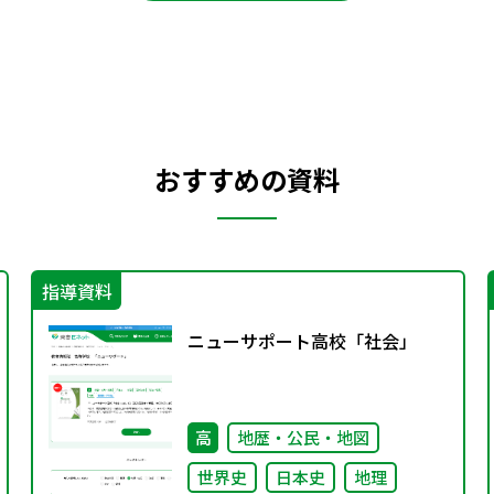
おすすめの資料
指導資料
ニューサポート高校「社会」
高
地歴・公民・地図
世界史
日本史
地理