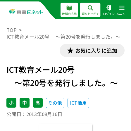
教科の広場
資料をさがす
ログイン
メニュー
TOP
ICT教育メール20号 ～第20号を発行しました。～
お気に入りに追加
ICT教育メール20号
～第20号を発行しました。～
小
中
高
その他
ICT活用
公開日：
2013年08月16日