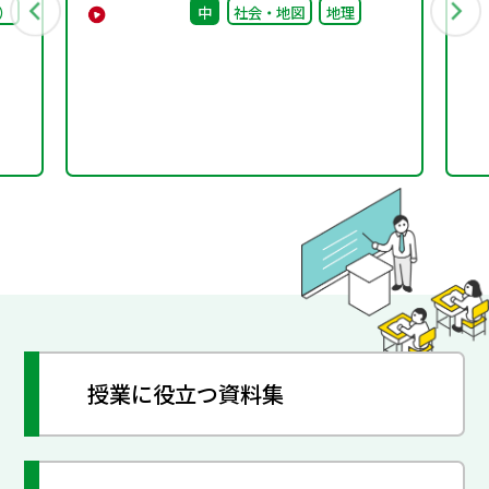
）
中
社会・地図
地理
中！
授業に役立つ資料集