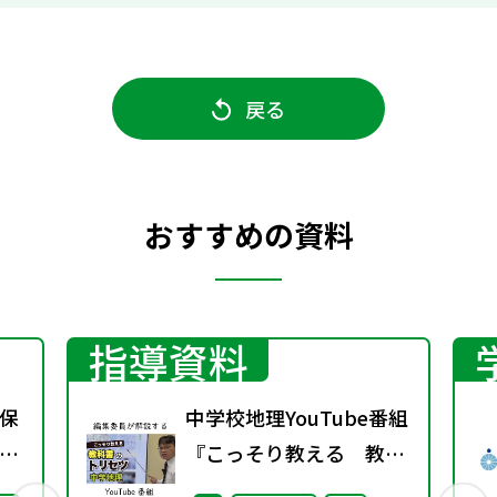
戻る
おすすめの資料
指導資料
保
中学校地理YouTube番組
ー
『こっそり教える 教科
1
書のトリセツ』好評配信