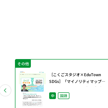
その他
米子
［こくごスタジオ×EduTown
の卒
SDGs］「マイノリティマップ」
をつくってSDGsの目標を身近な
ものとして考えよう
中
国語