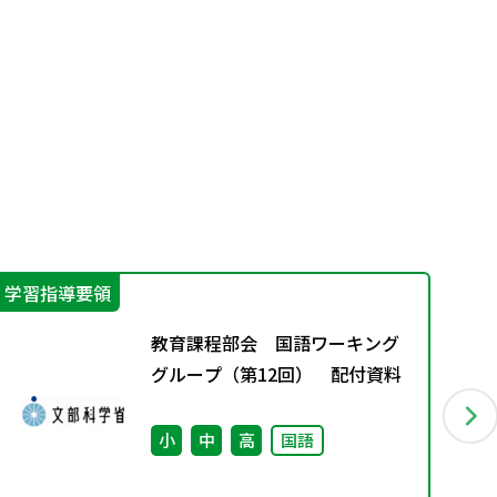
学習指導要領
そ
教育課程部会 国語ワーキング
グループ（第12回） 配付資料
小
中
高
国語