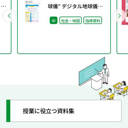
 ～
球儀” デジタル地球儀
『My Globe』
中
社会・地図
指導資料
授業に役立つ資料集