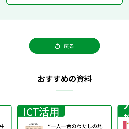
戻る
おすすめの資料
ICT活用
中
“一人一台のわたしの地