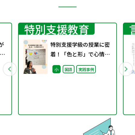
特別支援教育
が
特別支援学級の授業に密
指
着！「色と形」で心情理
解を深める
小
国語
実践事例