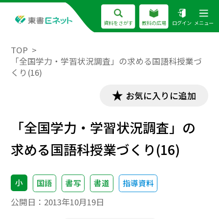
資料をさがす
教科の広場
ログイン
メニュー
TOP
「全国学力・学習状況調査」の求める国語科授業づ
くり(16)
お気に入りに追加
「全国学力・学習状況調査」の
求める国語科授業づくり(16)
小
国語
書写
書道
指導資料
公開日：
2013年10月19日