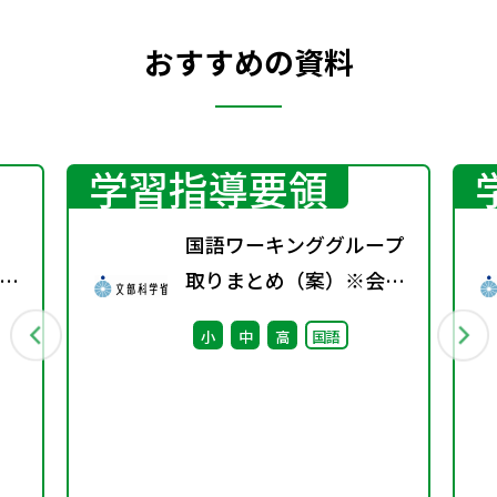
おすすめの資料
学習指導要領
国語ワーキンググループ
示
取りまとめ（案）※会議
し
後修正
小
中
高
国語