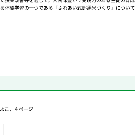
た授業改善等を通して，人間味豊かで実践力のある生徒の育成
る体験学習の一つである「ふれあい式部黒米づくり」について
4よこ，４ページ