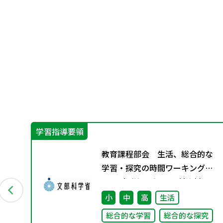
学習指導要領
ー
教育課程部会 生活、総合的な
付資
学習・探究の時間ワーキンググ
ループ（第5回） 配付資料
小
中
高
生活
総合的な学習
総合的な探究