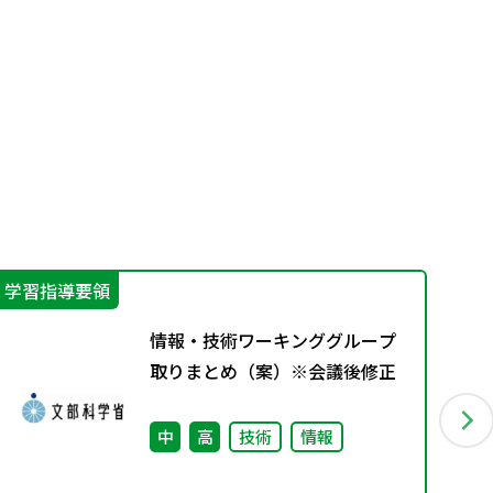
学習指導要領
学
情報・技術ワーキンググループ
取りまとめ（案）※会議後修正
中
高
技術
情報