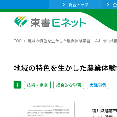
総合トップ
企
TOP
地域の特色を生かした農業体験学習「ふれあい式
地域の特色を生かした農業体験
中
技術・家庭
総合的な学習
実践事例
福井県越前市