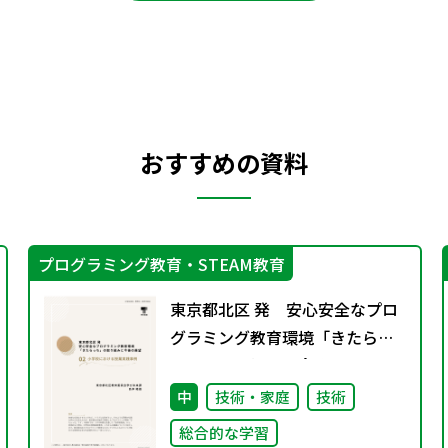
おすすめの資料
プログラミング教育・STEAM教育
東京都北区 発 安心安全なプロ
グラミング教育環境「きたらっ
ち」の取り組みと今後の展
望 02 小学校における授業
中
技術・家庭
技術
実践事例
総合的な学習