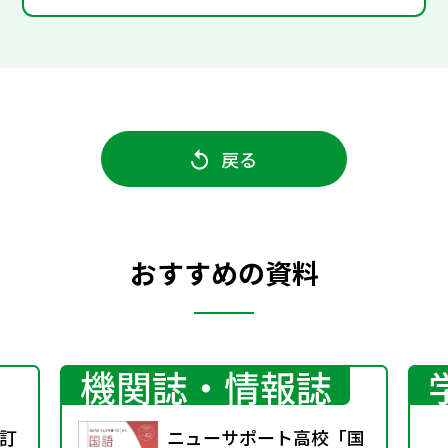
戻る
おすすめの資料
機関誌・情報誌
訂
ニューサポート高校「国