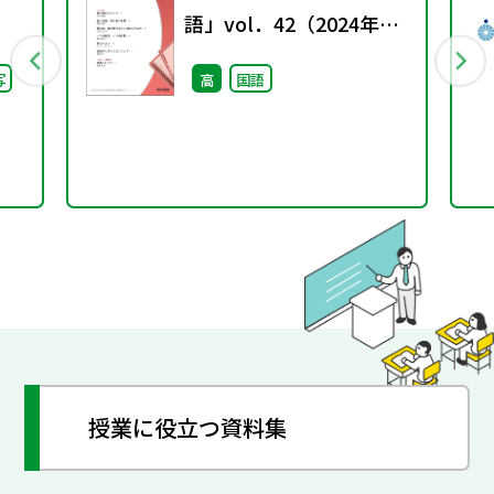
語」vol．42（2024年秋
号）
写
高
国語
授業に役立つ資料集