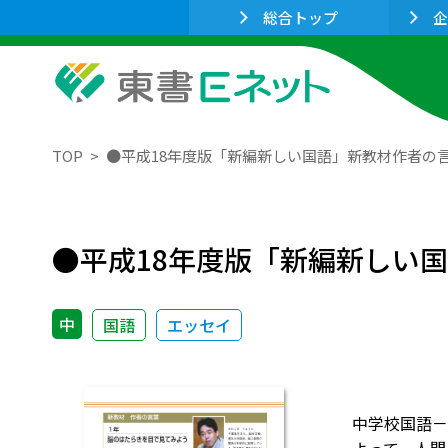
総合トップ
企
TOP
●平成18年度版「新編新しい国語」新教材作者の
●平成18年度版「新編新しい
中
国語
エッセイ
中学校国語－