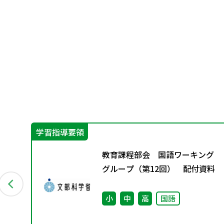
学習指導要領
グ
教育課程部会 国語ワーキング
資料
グループ（第12回） 配付資料
小
中
高
国語