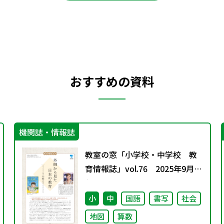
おすすめの資料
機関誌・情報誌
教室の窓「小学校・中学校 教
育情報誌」vol.76 2025年9月発
行
小
中
国語
書写
社会
地図
算数