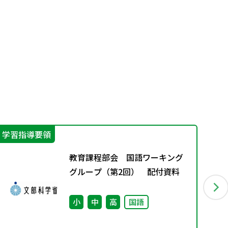
学習指導要領
学
教育課程部会 国語ワーキング
グループ（第2回） 配付資料
小
中
高
国語