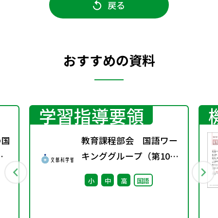
戻る
おすすめの資料
学習指導要領
の国
教育課程部会 国語ワー
変
キンググループ（第10
ト
回） 配付資料
小
中
高
国語