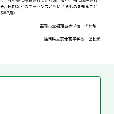
く，教科書に掲載されている注，資料，特に図解され
そ，思想などのエッセンスともいえるものを知ること
15年7月）
福岡市立福翔高等学校 河村敬一
福岡県立宗像高等学校 國松勲