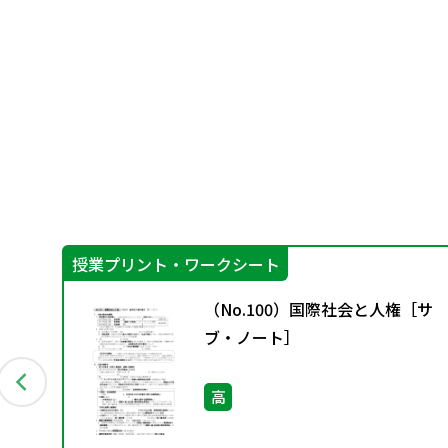
授業プリント・ワークシート
 授業
（No.100）国際社会と人権［サ
［2
ブ・ノート］
高