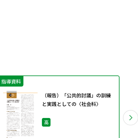
指導資料
機
（報告）「公共的討議」の訓練
と実践としての〈社会科〉
高